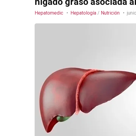
hígado graso asociada 
Hepatomedic
Hepatología
/
Nutrición
juni